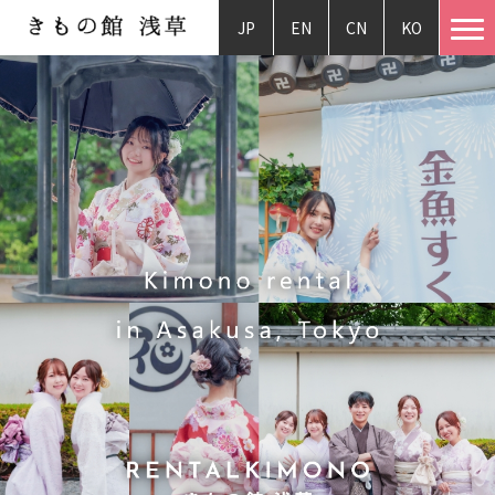
JP
EN
CN
KO